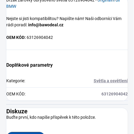
Držák žárovky obrysového světla 63126904042 -
originální díl
BMW
Nejste si jisti kompatibilitou? Napište nám! Naši odborníci Vám
rádi poradí:
info@bawodeal.cz
OEM KÓD:
63126904042
Doplňkové parametry
Kategorie
:
Světla a osvětlení
OEM KÓD
:
63126904042
Diskuze
Buďte první, kdo napíše příspěvek k této položce.